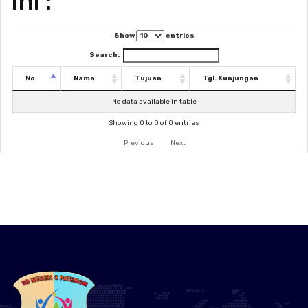
Ini :
Show
entries
Search:
No.
Nama
Tujuan
Tgl. Kunjungan
No data available in table
Showing 0 to 0 of 0 entries
Previous
Next